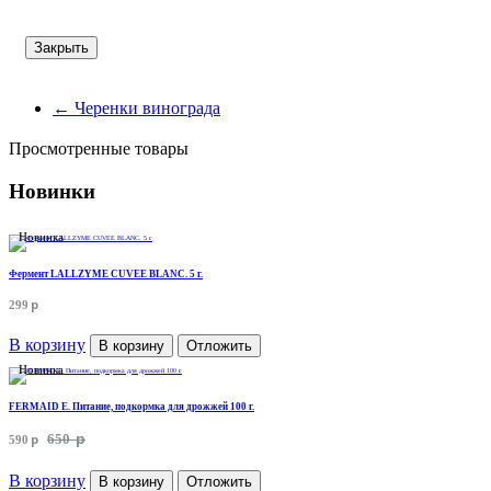
Закрыть
←
Черенки винограда
Просмотренные товары
Новинки
Новинка
Фермент LALLZYME CUVEE BLANC. 5 г.
p
299
В корзину
В корзину
Отложить
Новинка
FERMAID E. Питание, подкормка для дрожжей 100 г.
p
p
650
590
В корзину
В корзину
Отложить