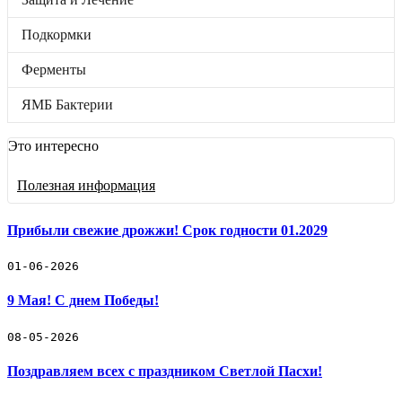
Подкормки
Ферменты
Подкормки
ЯМБ Бактерии
Бренды
Отложенные товары
Ферменты
Прайс-лист
ЯМБ Бактерии
Черенки винограда
Это интересно
Винные дрожжи
Полезная информация
Защита и Лечение
Подкормки
Прибыли свежие дрожжи! Срок годности 01.2029
Ферменты
01-06-2026
9 Мая! С днем Победы!
ЯМБ Бактерии
🛒 Как купить
08-05-2026
🚚 Доставка и оплата
📓 Полезная информация
Поздравляем всех с праздником Светлой Пасхи!
☎️ Контакты