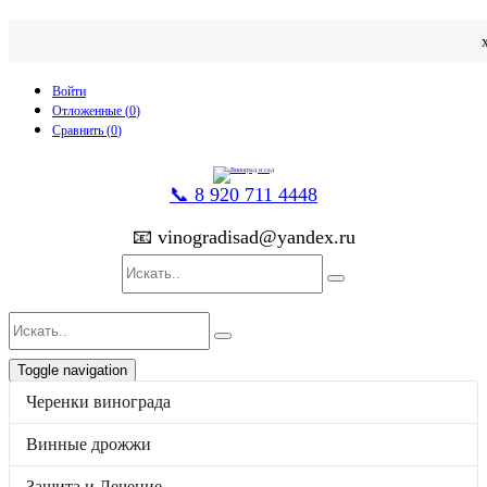
Войти
Отложенные (
0
)
Сравнить (
0
)
📞 8 920 711 4448
📧 vinogradisad@yandex.ru
Toggle navigation
p
товаров
0
на
0
Черенки винограда
Каталог
Черенки винограда
Винные дрожжи
Винные дрожжи
Защита и Лечение
Защита и Лечение