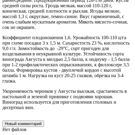
раннесредний. Продукционный период 128-130 дней. Кусты
средней силы роста. Гроздь мелкая, массой 110-120 г,
коническая, средней плотности и рыхлая. Ягоды мелкие,
массой 1,3 г, округлые, темно-синие. Вкус гармоничный, с
очень слабым мускатным ароматом. Мякоть мясисто-сочная,
сок не окрашен.
Коэффициент плодоношения 1,6. Урожайность 100-110 ц/га
при схеме посадки 3 x 1,5 м. Сахаристость 23 %, кислотность
9,0 г/л. Зимостойкость до -29°С, сорт пригоден для
возделывания в неукрывной культуре. Устойчивость сорта
винограда Августа к милдью 2,5 балла, к оидиуму - 1,5 балла
при 1-2 профилактических опрыскиваниях, к филлоксере 3,5
балла. Формировка кустов - двуплечий кордон с высотой
штамба 1 м. Нагрузка на куст 20-25 глазков, обрезка на 3-4
глазка.
Укореняемость черенков у Августы высокая, срастаемость в
настольной и зеленой прививке с подвоями хорошая.
Виноград используется для приготовления столовых и
десертных вин.
Новый комментарий
Нет файлов