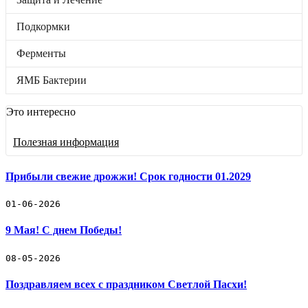
Подкормки
Ферменты
Подкормки
ЯМБ Бактерии
Бренды
Отложенные товары
Ферменты
Прайс-лист
ЯМБ Бактерии
Черенки винограда
Это интересно
Винные дрожжи
Полезная информация
Защита и Лечение
Подкормки
Прибыли свежие дрожжи! Срок годности 01.2029
Ферменты
01-06-2026
9 Мая! С днем Победы!
ЯМБ Бактерии
🛒 Как купить
08-05-2026
🚚 Доставка и оплата
📓 Полезная информация
Поздравляем всех с праздником Светлой Пасхи!
☎️ Контакты