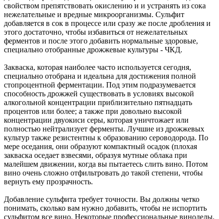
свойством препятствовать окислению и и устранять из сока
нежелательные и вредные микроорганизмы. Сульфит
добавляется в сок в процессе или сразу же после дробления и
этого достаточно, чтобы избавиться от нежелательных
ферментов и после этого добавить нормальные здоровые,
специально отобранные дрожжевые культуры - ЧКД.
Закваска, которая наиболее часто используется сегодня,
специально отобрана и идеальна для достижения полной
стопроцентной ферментации. Под этим подразумевается
способность дрожжей существовать в условиях высокой
алкогольной концентрации приблизительно пятнадцать
процентов или более; а также при довольно высокой
концентрации двуокиси серы, которая уничтожает или
полностью нейтрализует ферменты. Лучшие из дрожжевых
культур также резистентны к образованию сероводорода. По
мере оседания, они образуют компактный осадок (плохая
закваска оседает взвесями, образуя мутные облака при
малейшем движении, когда вы пытаетесь слить вино. Потом
вино очень сложно отфильтровать до такой степени, чтобы
вернуть ему прозрачность.
Добавление сульфита требует точности. Вы должны четко
понимать, сколько вам нужно добавить, чтобы не испортить
сульфитом все вино. Некоторые профессиональные виноделы,