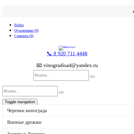
Войти
Отложенные (
0
)
Сравнить (
0
)
📞 8 920 711 4448
📧 vinogradisad@yandex.ru
Toggle navigation
p
товаров
0
на
0
Черенки винограда
Каталог
Черенки винограда
Винные дрожжи
Винные дрожжи
Защита и Лечение
Защита и Лечение