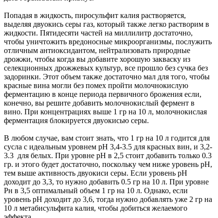
Попадая в жидкость, пиросульфит калия растворяется,
выделяя двуокись серы газ, который также легко растворим в
жидкости. Пятидесяти частей на миллилитр достаточно,
чтобы уничтожить вредоносные микроорганизмы, послужить
отличным антиоксидантом, нейтрализовать природные
дрожжи, чтобы когда вы добавите хорошую закваску из
селекционных дрожжевых культур, все прошло без сучка без
задоринки. Этот объем также достаточно мал для того, чтобы
красные вина могли без помех пройти молочнокислую
ферментацию в конце периода первичного брожения если,
конечно, вы решите добавить молочнокислый фермент в
вино. При концентрациях выше 1 гр на 10 л, молочнокислая
ферментация блокируется двуокисью серы.
В любом случае, вам стоит знать, что 1 гр на 10 л годится для
сусла с идеальным уровнем рН 3,4-3.5 для красных вин, и 3,2-
3.3 для белых. При уровне рН в 2,5 стоит добавить только 0.3
гр. и этого будет достаточно, поскольку чем ниже уровень рН,
тем выше активность двуокиси серы. Если уровень рН
доходит до 3,3, то нужно добавить 0.5 гр на 10 л. При уровне
Рн в 3,5 оптимальный объем 1 гр на 10 л. Однако, если
уровень рН доходит до 3,6, тогда нужно добавлять уже 2 гр на
10 л метабисульфита калия, чтобы добиться желаемого
эффекта.