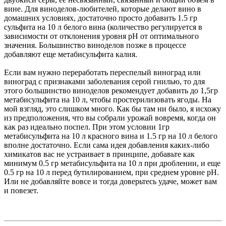
вине. Для виноделов-любителей, которые делают вино в
домашних условиях, достаточно просто добавить 1.5 гр
сульфита на 10 л белого вина (количество регулируется в
зависимости от отклонения уровня рН от оптимального
значения. Большинство виноделов позже в процессе
добавляют еще метабисульфита калия.
Если вам нужно переработать переспелый виноград или
виноград с признаками заболевания серой гнилью, то для
этого большинство виноделов рекомендует добавить до 1,5гр
метабисульфита на 10 л, чтобы простерилизовать ягоды. На
мой взгляд, это слишком много. Как бы там ни было, я исхожу
из предположения, что вы собрали урожай вовремя, когда он
как раз идеально поспел. При этом условии 1гр
метабисульфита на 10 л красного вина и 1.5 гр на 10 л белого
вполне достаточно. Если сама идея добавления каких-либо
химикатов вас не устраивает в принципе, добавьте как
минимум 0.5 гр метабисульфита на 10 л при дроблении, и еще
0.5 гр на 10 л перед бутилированием, при среднем уровне рН.
Или не добавляйте вовсе и тогда доверьтесь удаче, может вам
и повезет.