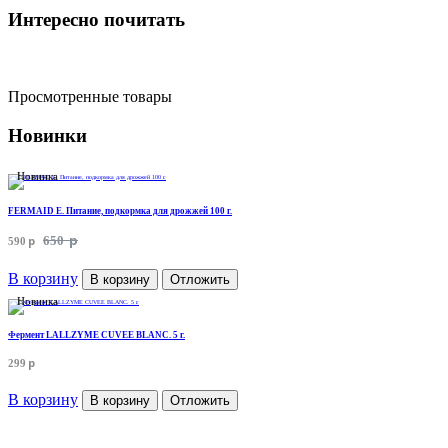
Интересно почитать
Просмотренные товары
Новинки
Новинка
FERMAID E. Питание, подкормка для дрожжей 100 г.
p
p
650
590
В корзину
В корзину
Отложить
Новинка
Фермент LALLZYME CUVEE BLANC. 5 г.
p
299
В корзину
В корзину
Отложить