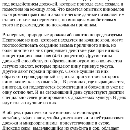
под воздействием дрожжей, которые природа сама создала и
поместила на кожицу ягод. Что касается опытных виноделов
их огромная практика и аналитические данные позволяет им
ставить такие эксперименты, но виноделам-любителям я
этого не рекомендую по нескольким причинам.
Во-первых, природные дрожжи абсолютно непредсказуемы.
Некоторые из них, которые находятся на кожице ягод, могут
поспособствовать созданию весьма приличного вина, но
большинство из них прекращает действие уже при низких
концентрациях алкоголя (4-6 процентов). Другие типы
дрожжей способствуют образованию огромного количества
летучих кислот, которые придают вину привкус уксуса.
Другие дают горький привкус. Самые худшие из них
образуют сероводородный газ, из-за присутствия которого
вино пахнет как тухлые яйца. В регионах, где выращивается,
виноград, он подвергается ферментации и брожению уже не
одну сотню лет. И на сегодняшний день существуют десятки
специально селекционированных дрожжевых культур. В дело
идут только лучшие из них.
В общем, практически все виноделы используют
метабисульфит калия, чтобы уничтожить или нейтрализовать
дрожжи и микроорганизмы, присутствующие в сусле.
Диоксид серы, выделяющийся из сульфита в сок, обладает