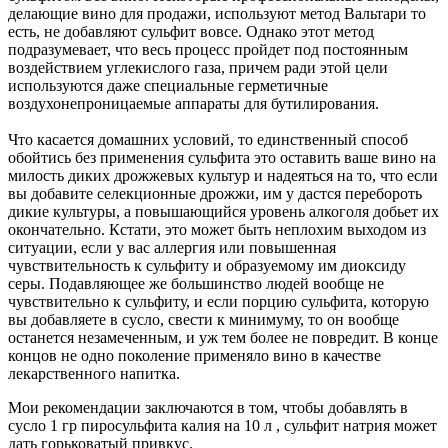
делающие вино для продажи, используют метод Вальтари то
есть, не добавляют сульфит вовсе. Однако этот метод
подразумевает, что весь процесс пройдет под постоянным
воздействием углекислого газа, причем ради этой цели
используются даже специальные герметичные
воздухонепроницаемые аппараты для бутилирования.
Что касается домашних условий, то единственный способ
обойтись без применения сульфита это оставить ваше вино на
милость диких дрожжевых культур и надеяться на то, что если
вы добавите селекционные дрожжи, им у дастся перебороть
дикие культуры, а повышающийся уровень алкоголя добьет их
окончательно. Кстати, это может быть неплохим выходом из
ситуации, если у вас аллергия или повышенная
чувствительность к сульфиту и образуемому им диоксиду
серы. Подавляющее же большинство людей вообще не
чувствительно к сульфиту, и если порцию сульфита, которую
вы добавляете в сусло, свести к минимуму, то он вообще
останется незамеченным, и уж тем более не повредит. В конце
концов не одно поколение применяло вино в качестве
лекарственного напитка.
Мои рекомендации заключаются в том, чтобы добавлять в
сусло 1 гр пиросульфита калия на 10 л , сульфит натрия может
дать горьковатый привкус.