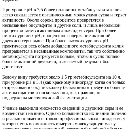
При уровне рН в 3,5 более половины метабисульфита калия
легко связывается с органическими молекулами сусла и теряет
активность. Около сорока процентов превратятся в
несвязанные бисульфиты и другие соли, и лишь небольшой
процент останется активным диоксидом серы. При более
низких уровнях рН, процентное содержание активной
двуокиси серы выше. При более высоких уровнях рН
практически весь объем добавленного метабисульфита калия
превращается в несвязанные компоненты, так что собственно
метабисульфита потребуется больше, чтобы в сусло попало
больше активной двуокиси, и желаемый результат был
достигнут.
Белому вину требуется около 1.5 гр метабисульфита на 10 л,
при уровне рН в 3,4 (как красному винограду, когда он только
отпрессован в сок), поскольку белым винам требуется больше
антиоксидантов и поскольку они, как правило, не
подвержены молочнокислой ферментации.
Ученые выяснили множество сведений о двуокиси серы и ее
воздействии на вино. Однако большинство их знаний полезно
и реально применить только профессиональным виноделам, у
которых есть возможность измерять молекулярную массу
двуокиси серы, ее несвязанный, связанный и общий объем в