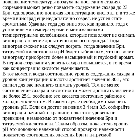
повышение температуры воздуха на последних стадиях
созревания может резко повысить содержание сахара до 23
Бри, одновременно понижая концентрацию кислоты и в то же
время виноград еще недостаточно созрел, не успел стать
ароматным. Удачные года для вина это, как правило, года с
устойчивыми температурами и минимальными
температурными колебаниями, которые позволяют не снимать
виноград в течение достаточно долгого периода. Тогда
виноград сможет как следует дозреть, тогда значение Бри,
титруемой кислотности и рН будет стабильным, что позволит
винограду приобрести более насыщенный и глубокий аромат.
В период созревания уровень сахара повышается, в то время
как концентрация кислоты уменьшается.
В тот момент, когда соотношение уровня содержания сахара и
уровня концентрации кислоты достигнет значения 30:1, это
сигнал для вас начинать снимать урожай. Тем не менее
соотношение сахара и кислотности может достигать значения
не более 25:1, особенно это касается восточных районов с
холодным климатом. В таком случае необходимо замерить
уровень рН. Если он достиг значения 3.4 или 3.5, собирайте
виноград и начинайте крашинг, пока этот уровень не
превышен, независимо от показателей значения Бри и
титруемой кислотности. Таким образом, показатель уровня
рН это довольно надежный способ проверки надежности
показателя соотношения значения Бри и титруемой