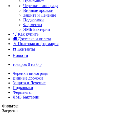
Прайс-лист
Черенки винограда
Винные дрожжи
Защита и Лечение
Подкормки
Ферменты
ЯМБ Бактерии
🛒 Как купить
🚚 Доставка и оплата
📓 Полезная информация
☎️ Контакты
Новости
товаров
0
на
0
p
Черенки винограда
Винные дрожжи
Защита и Лечение
Подкормки
Ферменты
ЯМБ Бактерии
Фильтры
Загрузка