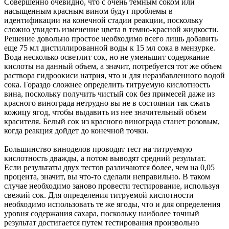
Совершенно очевидно, что с очень темным соком или
насыщенным красным вином будут проблемы в
идентификации на конечной стадии реакции, поскольку
сложно увидеть изменение цвета в темно-красной жидкости.
Решение довольно простое необходимо всего лишь добавить
еще 75 мл дистиллированной воды к 15 мл сока в мензурке.
Вода несколько осветлит сок, но не уменьшит содержание
кислоты на данный объем, а значит, потребуется тот же объем
раствора гидроокиси натрия, что и для неразбавленного водой
сока. Гораздо сложнее определить титруемую кислотность
вина, поскольку получить чистый сок без примесей даже из
красного винограда нетрудно вы не в состоянии так сжать
кожицу ягод, чтобы выдавить из нее значительный объем
красителя. Белый сок из красного винограда станет розовым,
когда реакция дойдет до конечной точки.
Большинство виноделов проводят тест на титруемую
кислотность дважды, а потом выводят средний результат.
Если результаты двух тестов различаются более, чем на 0,05
процента, значит, вы что-то сделали неправильно. В таком
случае необходимо заново провести тестирование, используя
свежий сок. Для определения титруемой кислотности
необходимо использовать те же ягоды, что и для определения
уровня содержания сахара, поскольку наиболее точный
результат достигается путем тестирования произвольно