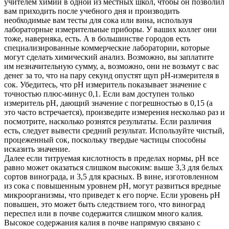
учителем химии в одной из местных школ, чтобы он позволил
вам приходить после учебного дня и производить
необходимые вам тесты для сока или вина, используя
лабораторные измерительные приборы. У ваших коллег они
тоже, наверняка, есть. А в большинстве городов есть
специализированные коммерческие лаборатории, которые
могут сделать химический анализ. Возможно, вы заплатите
им незначительную сумму, а, возможно, они не возьмут с вас
денег за то, что на пару секунд опустят щуп рН-измерителя в
сок. Убедитесь, что рН измеритель показывает значение с
точностью плюс-минус 0,1. Если вам доступен только
измеритель рН, дающий значение с погрешностью в 0,15 (а
это часто встречается), произведите измерения несколько раз и
посмотрите, насколько рознятся результаты. Если различия
есть, следует вывести средний результат. Используйте чистый,
процеженный сок, поскольку твердые частицы способны
исказить значение.
Далее если титруемая кислотность в пределах нормы, рН все
равно может оказаться слишком высоким: выше 3,3 для белых
сортов винограда, и 3,5 для красных. В вине, изготовленном
из сока с повышенным уровнем рН, могут развиться вредные
микроорганизмы, что приведет к его порче. Если уровень рН
повышен, это может быть следствием того, что виноград
переспел или в почве содержится слишком много калия.
Высокое содержания калия в почве напрямую связано с