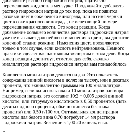
добавляйте раствор гидроокиси натрия, тщательно
перемешивая жидкость в мензурке. Продолжайте добавлять
раствор гидроокиси натрия до тех пор, пока не появится
розовый цвет в соке белого винограда, или иссиня-черный
цвет в соке красного винограда, не исчезающий по мере
перемешивания жидкости. Это конец реакции. Когда
добавление большего количества раствора гидроокиси натрия
уже не вызывает дальнейшего изменения в цвете, вы достигли
конечной стадии реакции. Изменения цвета проявляются
только в том случае, если кислота нейтрализована. Немного
практики сделает вас настоящим экспертом в этом деле. Когда
конец реакции достигнут, отметьте для себя, сколько
миллилитров раствора гидроокиси натрия вам понадобилось.
Количество миллилитров делится на два. Это показатель
содержания винной кислоты в долях на тысячу, или в десятых
процента, что эквивалентно граммам на 100 миллилитров.
Например, если вы использовали 10 миллилитров раствора
гидроокиси натрия, это составит 10:2 = 0,005 долей винной
кислоты, или титруемую кислотность в 0,50 процентов (пять
десятых одного процента, обычно пишется без знака
процента) или 0,50 г/100 мл. Оптимальная концентрация
кислоты для белого вина 0,70 потребует 14 мл раствора
гидроокиси натрия. Значение в 1,00 20 капель, и т.д.