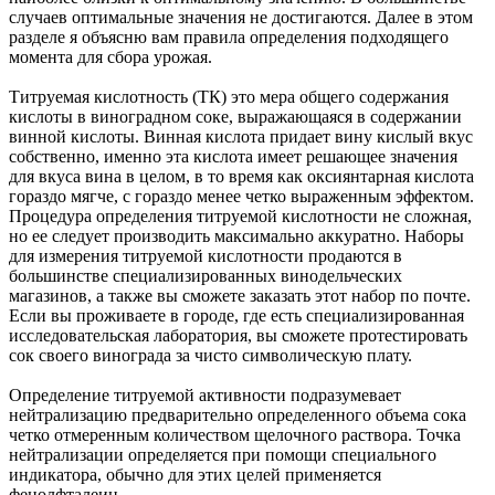
случаев оптимальные значения не достигаются. Далее в этом
разделе я объясню вам правила определения подходящего
момента для сбора урожая.
Титруемая кислотность (ТК) это мера общего содержания
кислоты в виноградном соке, выражающаяся в содержании
винной кислоты. Винная кислота придает вину кислый вкус
собственно, именно эта кислота имеет решающее значения
для вкуса вина в целом, в то время как оксиянтарная кислота
гораздо мягче, с гораздо менее четко выраженным эффектом.
Процедура определения титруемой кислотности не сложная,
но ее следует производить максимально аккуратно. Наборы
для измерения титруемой кислотности продаются в
большинстве специализированных винодельческих
магазинов, а также вы сможете заказать этот набор по почте.
Если вы проживаете в городе, где есть специализированная
исследовательская лаборатория, вы сможете протестировать
сок своего винограда за чисто символическую плату.
Определение титруемой активности подразумевает
нейтрализацию предварительно определенного объема сока
четко отмеренным количеством щелочного раствора. Точка
нейтрализации определяется при помощи специального
индикатора, обычно для этих целей применяется
фенолфталеин.