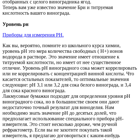
отобранных с целого виноградника ягод.
Теперь вам уже известно значение Бри и титруемая
кислотность вашего винограда.
Уровень рн
Приборы для измерения РН.
Как вы, вероятно, помните из школьного курса химии,
уровень рН это мера количества свободных ( Н+) ионов
водорода в растворе. Это значение имеет отношение к
титруемой кислотности, но имеет от нее существенное
отличие. Уровень рН виноградного сока может коррелировать
или не коррелировать с концентрацией винной кислоты. Что
касается остальных показателей, то оптимальные значения
следующие: рН 3,1 или 3,2 для сока белого винограда, и 3,4
для сока красного винограда.
Лакмусовые бумажки подходят для определения уровня рН
виноградного сока, но в большинстве своем они дают
недостаточно точный результат для виноделия. Нам
необходимо знать значение рН до десятых долей, что
предполагает использование специального прибора рН-
измерителя. Это стоит несколько дороже, чем ручной
рефрактометр. Если вы не захотите покупать такой
измеритель, я предлагаю договориться с каким-нибудь