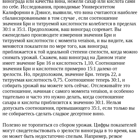
винограда или качества вина, нежели сахар или кислота сами
по себе. Исследования, проводимые Университетом
Калифорнии в Дэвисе, выявили, что вина считаются наиболее
сбалансированными в том случае , если соотношение
значения Бри и титруемой кислотности колеблется в пределах
30:1 и 35:1. Предположим, ваш виноград созревает. Вы
еженедельно производите измерения значения Бри и
титруемой кислотности с момента veraison, и вы видите, как
меняются показатели по мере того, как виноград
приближается к той идеальной степени спелости, когда можно
снимать урожай. Скажем, ваш виноград на Данном этапе
имеет значение Бри 16 и кислотность 1,10. Соотношение
значения Бри и кислотности примерно 15:1 далеко от
зрелости. Но, предположим, значение Бри. теперь 22, а
титруемая кислотность 0,75. Соотношение теперь 30:1, и
собирать урожай вы можете хоть сейчас. Отслеживайте это
соотношение, начиная с самого момента veraison, и особенно
тщательно и часто это нужно делать, когда соотношение
сахара и кислоты приблизится к значению 30:1. Нельзя
допускать соотношения, превышающего 35:1, если только вы
не собираетесь сделать сладкое десертное вино.
Полезно не торопиться со сбором урожая. Цифры показателей
могут свидетельствовать о зрелости винограда в то время, как
он может быть недостаточно спелым. Например, резкое