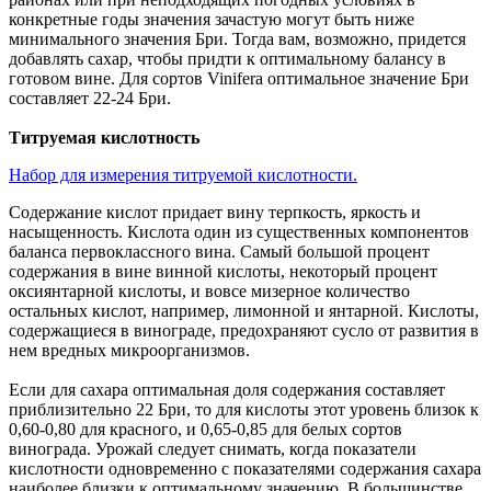
конкретные годы значения зачастую могут быть ниже
минимального значения Бри. Тогда вам, возможно, придется
добавлять сахар, чтобы придти к оптимальному балансу в
готовом вине. Для сортов Vinifera оптимальное значение Бри
составляет 22-24 Бри.
Титруемая кислотность
Набор для измерения титруемой кислотности.
Содержание кислот придает вину терпкость, яркость и
насыщенность. Кислота один из существенных компонентов
баланса первоклассного вина. Самый большой процент
содержания в вине винной кислоты, некоторый процент
оксиянтарной кислоты, и вовсе мизерное количество
остальных кислот, например, лимонной и янтарной. Кислоты,
содержащиеся в винограде, предохраняют сусло от развития в
нем вредных микроорганизмов.
Если для сахара оптимальная доля содержания составляет
приблизительно 22 Бри, то для кислоты этот уровень близок к
0,60-0,80 для красного, и 0,65-0,85 для белых сортов
винограда. Урожай следует снимать, когда показатели
кислотности одновременно с показателями содержания сахара
наиболее близки к оптимальному значению. В большинстве