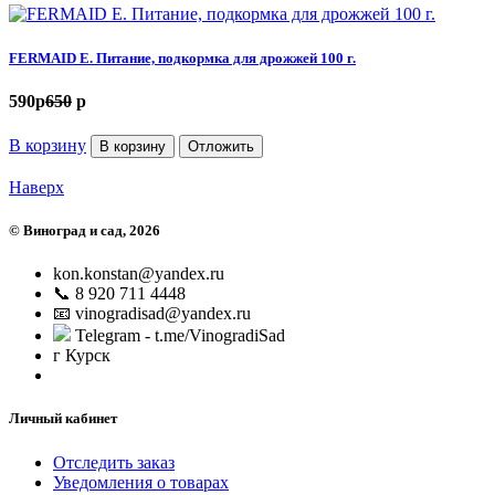
FERMAID E. Питание, подкормка для дрожжей 100 г.
590
p
650
p
В корзину
В корзину
Отложить
Наверх
©
Виноград и сад
, 2026
kon.konstan@yandex.ru
📞 8 920 711 4448
📧 vinogradisad@yandex.ru
Telegram - t.me/VinogradiSad
г Курск
Личный кабинет
Отследить заказ
Уведомления о товарах