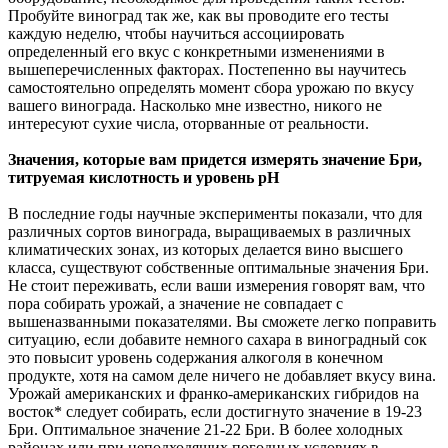
Пробуйте виноград так же, как вы проводите его тесты
каждую неделю, чтобы научиться ассоциировать
определенный его вкус с конкретными изменениями в
вышеперечисленных факторах. Постепенно вы научитесь
самостоятельно определять момент сбора урожаю по вкусу
вашего винограда. Насколько мне известно, никого не
интересуют сухие числа, оторванные от реальности.
Значения, которые вам придется измерять значение Бри,
титруемая кислотность и уровень рН
В последние годы научные эксперименты показали, что для
различных сортов винограда, выращиваемых в различных
климатических зонах, из которых делается вино высшего
класса, существуют собственные оптимальные значения Бри.
Не стоит переживать, если ваши измерения говорят вам, что
пора собирать урожай, а значение не совпадает с
вышеназванными показателями. Вы сможете легко поправить
ситуацию, если добавите немного сахара в виноградный сок
это повысит уровень содержания алкоголя в конечном
продукте, хотя на самом деле ничего не добавляет вкусу вина.
Урожай американских и франко-американских гибридов на
восток* следует собирать, если достигнуто значение в 19-23
Бри. Оптимальное значение 21-22 Бри. В более холодных
районах или при неподходящих погодных условиях в