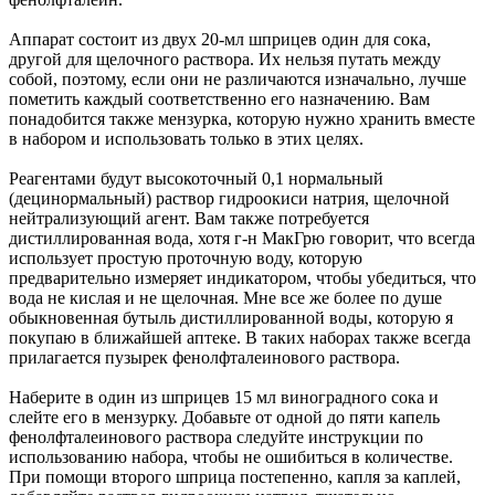
Аппарат состоит из двух 20-мл шприцев один для сока,
другой для щелочного раствора. Их нельзя путать между
собой, поэтому, если они не различаются изначально, лучше
пометить каждый соответственно его назначению. Вам
понадобится также мензурка, которую нужно хранить вместе
в набором и использовать только в этих целях.
Реагентами будут высокоточный 0,1 нормальный
(децинормальный) раствор гидроокиси натрия, щелочной
нейтрализующий агент. Вам также потребуется
дистиллированная вода, хотя г-н МакГрю говорит, что всегда
использует простую проточную воду, которую
предварительно измеряет индикатором, чтобы убедиться, что
вода не кислая и не щелочная. Мне все же более по душе
обыкновенная бутыль дистиллированной воды, которую я
покупаю в ближайшей аптеке. В таких наборах также всегда
прилагается пузырек фенолфталеинового раствора.
Наберите в один из шприцев 15 мл виноградного сока и
слейте его в мензурку. Добавьте от одной до пяти капель
фенолфталеинового раствора следуйте инструкции по
использованию набора, чтобы не ошибиться в количестве.
При помощи второго шприца постепенно, капля за каплей,