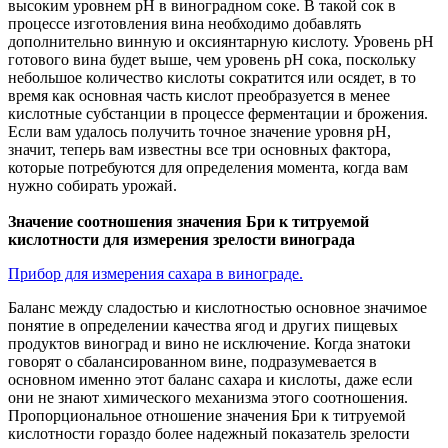
высоким уровнем рН в виноградном соке. В такой сок в
процессе изготовления вина необходимо добавлять
дополнительно винную и оксиянтарную кислоту. Уровень рН
готового вина будет выше, чем уровень рН сока, поскольку
небольшое количество кислоты сократится или осядет, в то
время как основная часть кислот преобразуется в менее
кислотные субстанции в процессе ферментации и брожения.
Если вам удалось получить точное значение уровня рН,
значит, теперь вам известны все три основных фактора,
которые потребуются для определения момента, когда вам
нужно собирать урожай.
Значение соотношения значения Бри к титруемой
кислотности для измерения зрелости винограда
Прибор для измерения сахара в винограде.
Баланс между сладостью и кислотностью основное значимое
понятие в определении качества ягод и других пищевых
продуктов виноград и вино не исключение. Когда знатоки
говорят о сбалансированном вине, подразумевается в
основном именно этот баланс сахара и кислоты, даже если
они не знают химического механизма этого соотношения.
Пропорциональное отношение значения Бри к титруемой
кислотности гораздо более надежный показатель зрелости