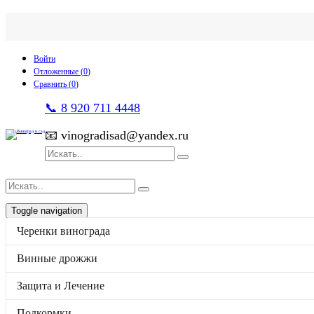
Войти
Отложенные (
0
)
Сравнить (
0
)
📞 8 920 711 4448
📧 vinogradisad@yandex.ru
Toggle navigation
Черенки винограда
p
товаров
0
на
0
Каталог
Винные дрожжи
Черенки винограда
Винные дрожжи
Защита и Лечение
Защита и Лечение
Подкормки
Ферменты
Подкормки