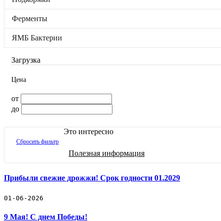
ЯМБ Бактерии
Бренды
Ферменты
Отложенные товары
Прайс-лист
ЯМБ Бактерии
Черенки винограда
Загрузка
Винные дрожжи
Цена
Защита и Лечение
от
до
Подкормки
Это интересно
Ферменты
Сбросить фильтр
Полезная информация
ЯМБ Бактерии
🛒 Как купить
Прибыли свежие дрожжи! Срок годности 01.2029
🚚 Доставка и оплата
📓 Полезная информация
☎️ Контакты
01-06-2026
Новости
9 Мая! С днем Победы!