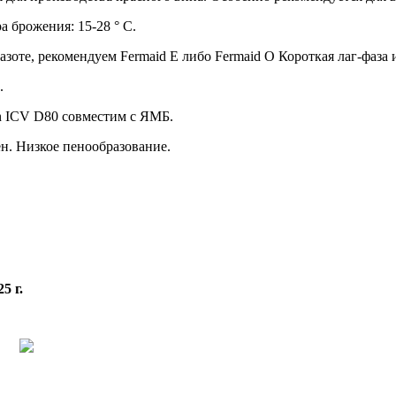
а брожения: 15-28 ° C.
азоте, рекомендуем Fermaid E либо Fermaid O Короткая лаг-фаза
.
n ICV D80 совместим с ЯМБ.
н. Низкое пенообразование.
5 г.