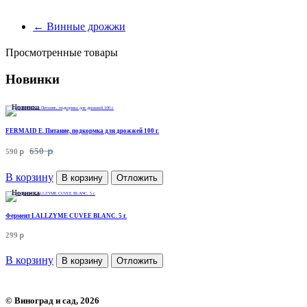
←
Винные дрожжи
Просмотренные товары
Новинки
Новинка
FERMAID E. Питание, подкормка для дрожжей 100 г.
p
p
650
590
В корзину
В корзину
Отложить
Новинка
Фермент LALLZYME CUVEE BLANC. 5 г.
p
299
В корзину
В корзину
Отложить
©
Виноград и сад
, 2026