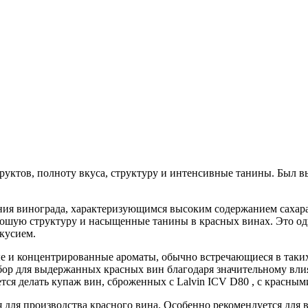
руктов, полноту вкуса, структуру и интенсивные танины. Был 
ния винограда, характеризующимся высоким содержанием сахара
хорошую структуру и насыщенные танины в красных винах. Это 
кусием.
е и концентрированные ароматы, обычно встречающиеся в таких 
бор для выдержанных красных вин благодаря значительному влия
тся делать купаж вин, сброженных с Lalvin ICV D80 , с красн
 для производства красного вина. Особенно рекомендуется для 