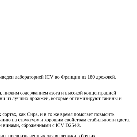
выведен лабораторией ICV во Франции из 180 дрожжей,
, низким содержанием азота и высокой концентрацией
одни из лучших дрожжей, которые оптимизируют танины и
сортах, как Сира, и в то же время помогает повысить
нию на структуру и хорошим свойствам стабильности цвета.
ыми винами, сброженными с ICV D254®.
вин, предназначенных для выдержки в бочках.