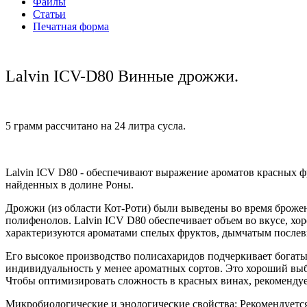
Файлы
Статьи
Печатная форма
Lalvin ICV-D80 Винные дрожжи.
5 грамм рассчитано на 24 литра сусла.
Lalvin ICV D80 - обеспечивают выражение ароматов красных ф
найденных в долине Роны.
Дрожжи (из области Кот-Роти) были выведены во время броже
полифенолов. Lalvin ICV D80 обеспечивает объем во вкусе, 
характеризуются ароматами спелых фруктов, дымчатым послев
Его высокое производство полисахаридов подчеркивает богаты
индивидуальность у менее ароматных сортов. Это хороший вы
Чтобы оптимизировать сложность в красных винах, рекомендуе
Микробиологические и энологические свойства: Рекомендуется