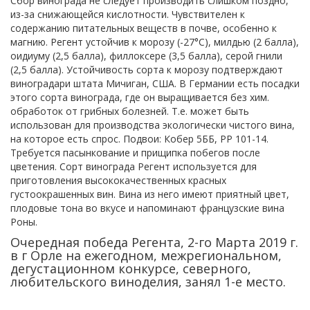
Сбор винограда не следует производить слишком поздно,
из-за снижающейся кислотности. Чувствителен к
содержанию питательных веществ в почве, особенно к
магнию. Регент устойчив к морозу (-27°С), милдью (2 балла),
оидиуму (2,5 балла), филлоксере (3,5 балла), серой гнили
(2,5 балла). Устойчивость сорта к морозу подтверждают
виноградари штата Мичиган, США. В Германии есть посадки
этого сорта винограда, где он выращивается без хим.
обработок от грибных болезней. Т.е. может быть
использован для производства экологически чистого вина,
на которое есть спрос. Подвои: Кобер 5ББ, РР 101-14.
Требуется пасынкование и прищипка побегов после
цветения. Сорт винограда Регент используется для
приготовления высококачественных красных
густоокрашенных вин. Вина из него имеют приятный цвет,
плодовые тона во вкусе и напоминают французские вина
Роны.
Очередная победа Регента, 2-го Марта 2019 г.
в г Орле на ежегодном, межрегиональном,
дегустационном конкурсе, северного,
любительского виноделия, занял 1-е место.