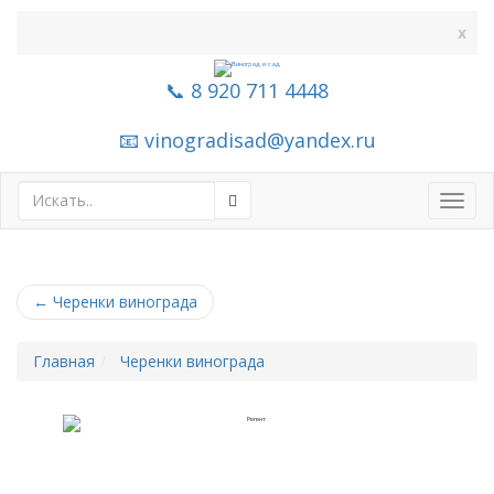
x
📞 8 920 711 4448
📧 vinogradisad@yandex.ru
Toggl
navig
←
Черенки винограда
Главная
Черенки винограда