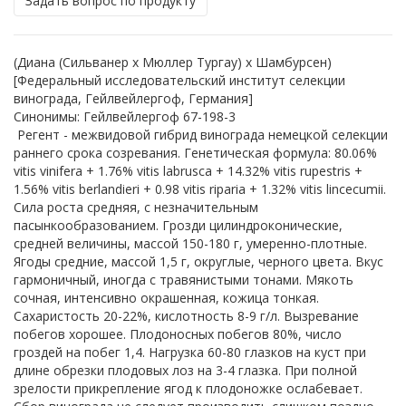
Задать вопрос по продукту
(Диана (Сильванер x Мюллер Тургау) x Шамбурсен)
[Федеральный исследовательский институт селекции
винограда, Гейлвейлергоф, Германия]
Синонимы: Гейлвейлергоф 67-198-3
Регент - межвидовой гибрид винограда немецкой селекции
раннего срока созревания. Генетическая формула: 80.06%
vitis vinifera + 1.76% vitis labrusca + 14.32% vitis rupestris +
1.56% vitis berlandieri + 0.98 vitis riparia + 1.32% vitis lincecumii.
Сила роста средняя, с незначительным
пасынкообразованием. Грозди цилиндроконические,
средней величины, массой 150-180 г, умеренно-плотные.
Ягоды средние, массой 1,5 г, округлые, черного цвета. Вкус
гармоничный, иногда с травянистыми тонами. Мякоть
сочная, интенсивно окрашенная, кожица тонкая.
Сахаристость 20-22%, кислотность 8-9 г/л. Вызревание
побегов хорошее. Плодоносных побегов 80%, число
гроздей на побег 1,4. Нагрузка 60-80 глазков на куст при
длине обрезки плодовых лоз на 3-4 глазка. При полной
зрелости прикрепление ягод к плодоножке ослабевает.