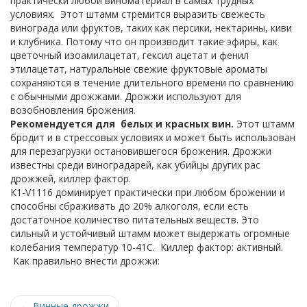
практически любой виноматериал в самых трудных
условиях. Этот штамм стремится выразить свежесть
винограда или фруктов, таких как персики, нектарины, киви
и клубника. Потому что он производит такие эфиры, как
цветочный изоамилацетат, гексил ацетат и фенил
этилацетат, натуральные свежие фруктовые ароматы
сохраняются в течение длительного времени по сравнению
с обычными дрожжами. Дрожжи используют для
возобновления брожения.
Рекомендуется для белых и красных вин.
Этот штамм
бродит и в стрессовых условиях и может быть использован
для перезагрузки остановившегося брожения. Дрожжи
известны среди виноградарей, как убийцы других рас
дрожжей, киллер фактор.
К1-V1116 доминирует практически при любом брожении и
способны сбраживать до 20% алкоголя, если есть
достаточное количество питательных веществ. Это
сильный и устойчивый штамм может выдержать огромные
колебания температур 10-41С. Киллер фактор: активный.
Как правильно внести дрожжи:
←
Винные дрожжи