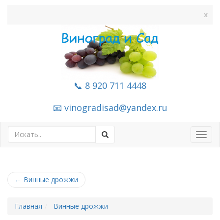
x
📞 8 920 711 4448
📧 vinogradisad@yandex.ru
Toggl
navig
←
Винные дрожжи
Главная
Винные дрожжи